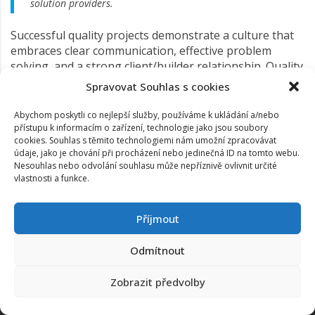
solution providers.
Successful quality projects demonstrate a culture that
embraces clear communication, effective problem
solving, and a strong client/builder relationship. Quality
leadership offers value to both the organization and its
Spravovat Souhlas s cookies
customers by ensuring that each party’s expectations
are met to the fullest extent possible.
Abychom poskytli co nejlepší služby, používáme k ukládání a/nebo
přístupu k informacím o zařízení, technologie jako jsou soubory
cookies. Souhlas s těmito technologiemi nám umožní zpracovávat
údaje, jako je chování při procházení nebo jedinečná ID na tomto webu.
Nesouhlas nebo odvolání souhlasu může nepříznivě ovlivnit určité
vlastnosti a funkce.
Příjmout
Odmítnout
www.za7.cz
Copyright ©
2026
. All rights reserved
Zobrazit předvolby