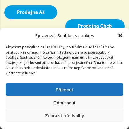
Prodejna Aš
Prodejna Cheb
Spravovat Souhlas s cookies
Abychom poskytli co nejlepší služby, používáme k ukládání a/nebo
přístupu k informacím o zařízení, technologie jako jsou soubory
cookies. Souhlas s těmito technologiemi nám umožní zpracovávat
údaje, jako je chování při procházení nebo jedinečná ID na tomto webu.
Nesouhlas nebo odvolání souhlasu může nepříznivě ovlivnit určité
vlastnosti a funkce.
Příjmout
Odmítnout
www.za7.cz
Copyright ©
2026
. All rights reserved
Zobrazit předvolby