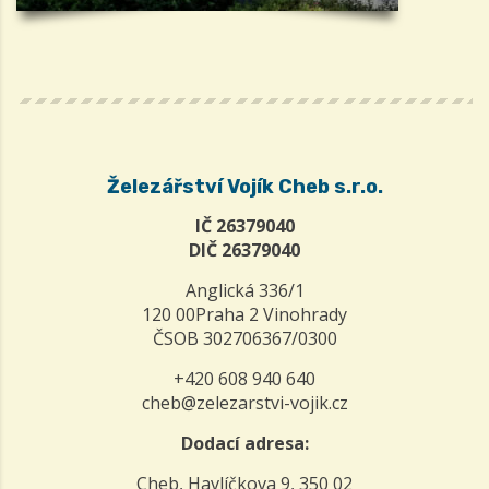
Železářství Vojík Cheb s.r.o.
IČ 26379040
DIČ 26379040
Anglická 336/1
120 00Praha 2 Vinohrady
ČSOB 302706367/0300
+420 608 940 640
cheb@zelezarstvi-vojik.cz
Dodací adresa:
Cheb, Havlíčkova 9, 350 02