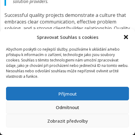
solution providers.
Successful quality projects demonstrate a culture that
embraces clear communication, effective problem
solving, and a strong client/builder relationship. Quality
leadership offers value to both the organization and its
Spravovat Souhlas s cookies
customers by ensuring that each party’s expectations
are met to the fullest extent possible.
Abychom poskytli co nejlepší služby, používáme k ukládání a/nebo
přístupu k informacím o zařízení, technologie jako jsou soubory
cookies. Souhlas s těmito technologiemi nám umožní zpracovávat
údaje, jako je chování při procházení nebo jedinečná ID na tomto webu.
Nesouhlas nebo odvolání souhlasu může nepříznivě ovlivnit určité
vlastnosti a funkce.
Příjmout
Odmítnout
www.za7.cz
Copyright ©
2026
. All rights reserved
Zobrazit předvolby