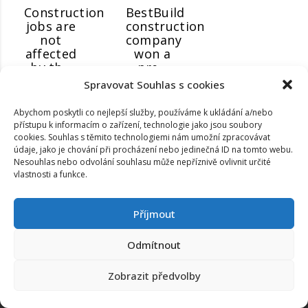
Construction
BestBuild
jobs are
construction
not
company
affected
won a
by th...
pre...
Spravovat Souhlas s cookies
Abychom poskytli co nejlepší služby, používáme k ukládání a/nebo
přístupu k informacím o zařízení, technologie jako jsou soubory
cookies. Souhlas s těmito technologiemi nám umožní zpracovávat
údaje, jako je chování při procházení nebo jedinečná ID na tomto webu.
Nesouhlas nebo odvolání souhlasu může nepříznivě ovlivnit určité
vlastnosti a funkce.
Příjmout
Odmítnout
www.za7.cz
Copyright ©
2026
. All rights reserved
Zobrazit předvolby