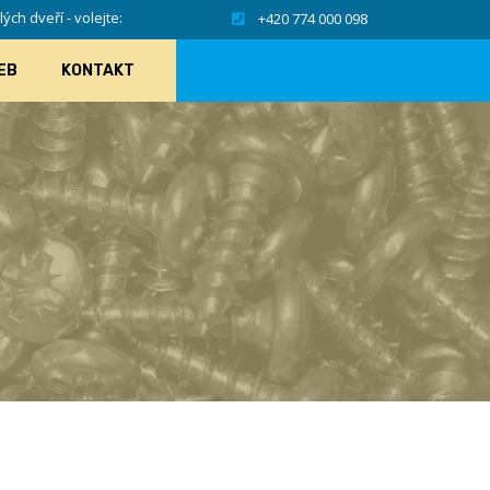
ch dveří - volejte:
+420 774 000 098
EB
KONTAKT