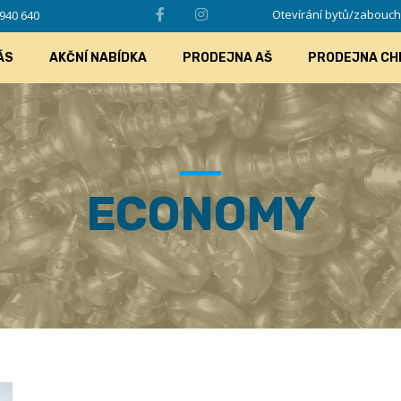
Otevírání bytů/zabouchlý
940 640
ÁS
AKČNÍ NABÍDKA
PRODEJNA AŠ
PRODEJNA CH
ECONOMY