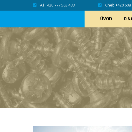
Aš +420 777 563 488
Cheb +420 608 
ÚVOD
O N