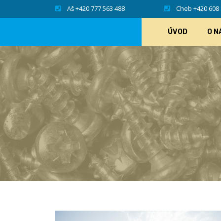
Aš +420 777 563 488
Cheb +420 608 
ÚVOD
O N