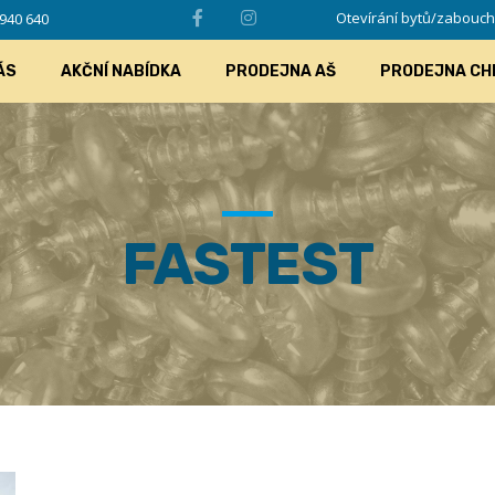
Otevírání bytů/zabouchlý
940 640
ÁS
AKČNÍ NABÍDKA
PRODEJNA AŠ
PRODEJNA CH
FASTEST