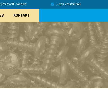
ch dveří - volejte:
+420 774 000 098
EB
KONTAKT