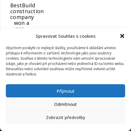
BestBuild
construction
company
won a
pre...
Spravovat Souhlas s cookies
Abychom poskytli co nejlepší služby, používáme k ukládání a/nebo
přístupu k informacím o zařízení, technologie jako jsou soubory
cookies. Souhlas s těmito technologiemi nám umožní zpracovávat
údaje, jako je chování při procházení nebo jedinečná ID na tomto webu.
Nesouhlas nebo odvolání souhlasu může nepříznivě ovlivnit určité
vlastnosti a funkce.
Příjmout
Odmítnout
www.za7.cz
Copyright ©
2026
. All rights reserved
Zobrazit předvolby