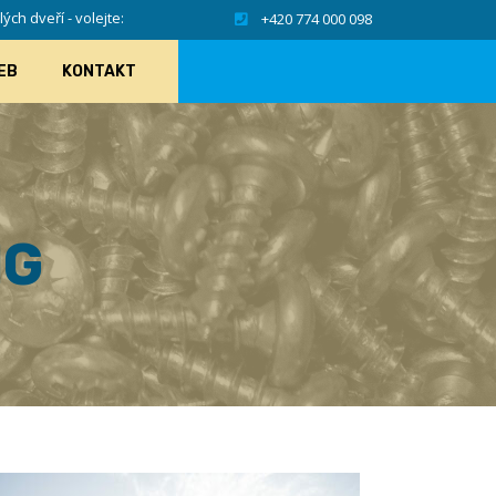
ch dveří - volejte:
+420 774 000 098
EB
KONTAKT
NG