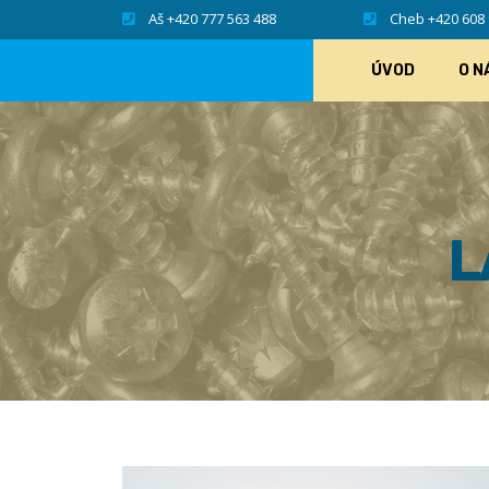
Aš +420 777 563 488
Cheb +420 608 
ÚVOD
O N
L