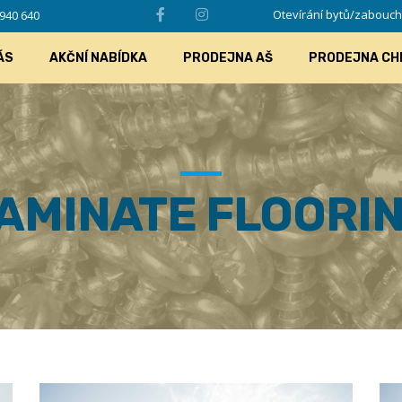
Otevírání bytů/zabouchlý
940 640
ÁS
AKČNÍ NABÍDKA
PRODEJNA AŠ
PRODEJNA CH
AMINATE FLOORI