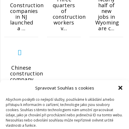
Construction
quarters
half of
companies
of
new
in NJ
construction
jobs in
launched
workers
Wyoming
a ...
v...
are c...
Chinese
construction
company
eye
Spravovat Souhlas s cookies
investm...
Abychom poskytli co nejlepší služby, používáme k ukládání a/nebo
přístupu k informacím o zařízení, technologie jako jsou soubory
cookies. Souhlas s těmito technologiemi nám umožní zpracovávat
údaje, jako je chování při procházení nebo jedinečná ID na tomto webu.
Nesouhlas nebo odvolání souhlasu může nepříznivě ovlivnit určité
vlastnosti a funkce.