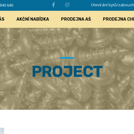
Otevírání bytů/zabouchlý
940 640
ÁS
AKČNÍ NABÍDKA
PRODEJNA AŠ
PRODEJNA CH
PROJECT