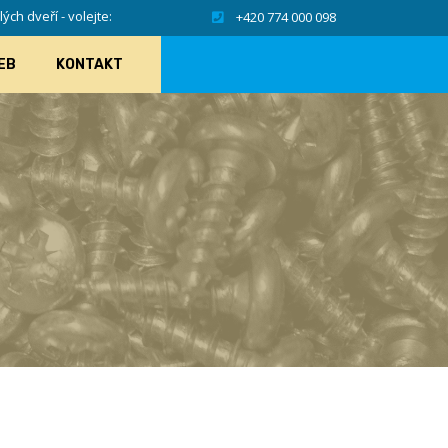
ch dveří - volejte:
+420 774 000 098
EB
KONTAKT