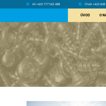
Aš +420 777 563 488
Cheb +420 608 
ÚVOD
O N